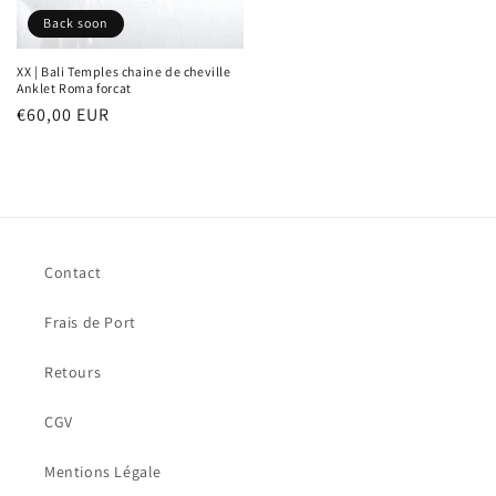
Back soon
XX | Bali Temples chaine de cheville
Anklet Roma forcat
Prix
€60,00 EUR
habituel
Contact
Frais de Port
Retours
CGV
Mentions Légale