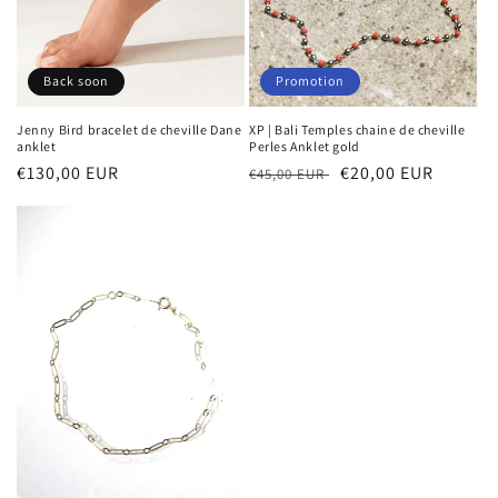
n
:
Back soon
Promotion
Jenny Bird bracelet de cheville Dane
XP | Bali Temples chaine de cheville
anklet
Perles Anklet gold
Prix
€130,00 EUR
Prix
Prix
€20,00 EUR
€45,00 EUR
habituel
habituel
soldé