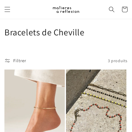
et
passer
Panier
au
contenu
C
Bracelets de Cheville
o
l
Filtrer
3 produits
l
e
c
t
i
o