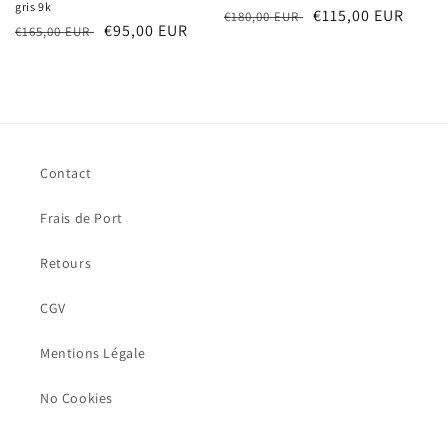
gris 9k
Prix
Prix
€115,00 EUR
€180,00 EUR
Prix
Prix
€95,00 EUR
€165,00 EUR
habituel
soldé
habituel
soldé
Contact
Frais de Port
Retours
CGV
Mentions Légale
No Cookies