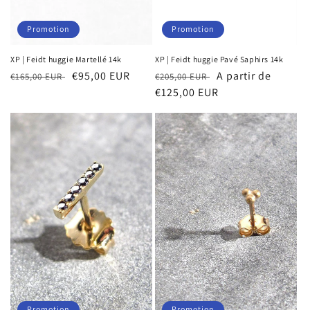
Promotion
Promotion
XP | Feidt huggie Martellé 14k
XP | Feidt huggie Pavé Saphirs 14k
Prix
Prix
€95,00 EUR
Prix
Prix
A partir de
€165,00 EUR
€205,00 EUR
habituel
soldé
habituel
€125,00 EUR
soldé
Promotion
Promotion