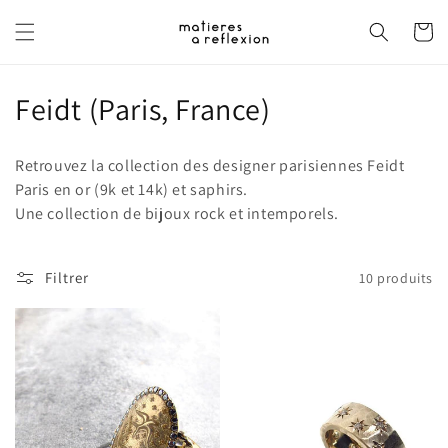
et
passer
Panier
au
contenu
C
Feidt (Paris, France)
o
Retrouvez la collection des designer parisiennes Feidt
l
Paris en or (9k et 14k) et saphirs.
Une collection de bijoux rock et intemporels.
l
e
Filtrer
10 produits
c
t
i
o