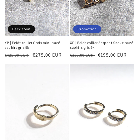
Back soon
Promotion
XP | Feidt collier Croix mini pavé
XP | Feidt collier Serpent Snake pavé
saphirs gris 9k
saphirs gris 9k
Prix
Prix
€275,00 EUR
Prix
Prix
€195,00 EUR
€425,00 EUR
€335,00 EUR
habituel
soldé
habituel
soldé