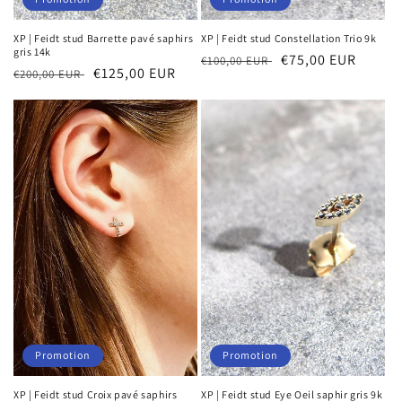
XP | Feidt stud Barrette pavé saphirs
XP | Feidt stud Constellation Trio 9k
gris 14k
Prix
Prix
€75,00 EUR
€100,00 EUR
Prix
Prix
€125,00 EUR
€200,00 EUR
habituel
soldé
habituel
soldé
Promotion
Promotion
XP | Feidt stud Croix pavé saphirs
XP | Feidt stud Eye Oeil saphir gris 9k