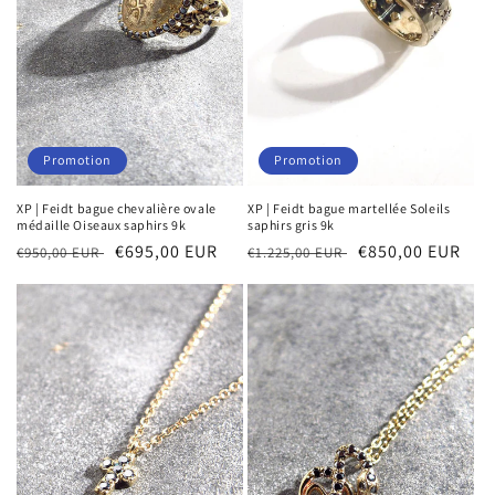
n
:
Promotion
Promotion
XP | Feidt bague chevalière ovale
XP | Feidt bague martellée Soleils
médaille Oiseaux saphirs 9k
saphirs gris 9k
Prix
Prix
€695,00 EUR
Prix
Prix
€850,00 EUR
€950,00 EUR
€1.225,00 EUR
habituel
soldé
habituel
soldé