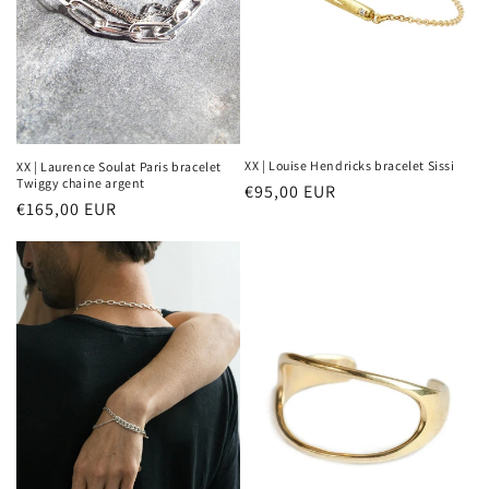
XX | Louise Hendricks bracelet Sissi
XX | Laurence Soulat Paris bracelet
Twiggy chaine argent
Prix
€95,00 EUR
Prix
€165,00 EUR
habituel
habituel