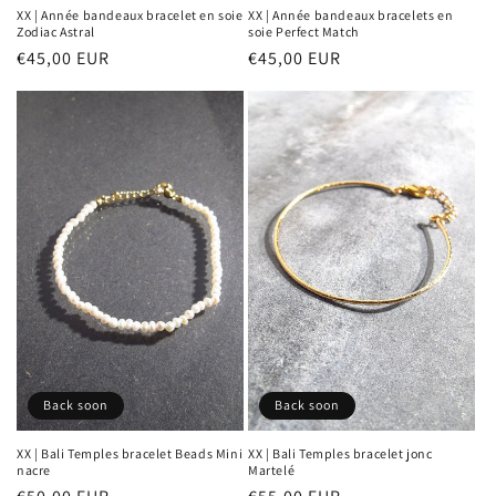
XX | Année bandeaux bracelet en soie
XX | Année bandeaux bracelets en
Zodiac Astral
soie Perfect Match
Prix
€45,00 EUR
Prix
€45,00 EUR
habituel
habituel
Back soon
Back soon
XX | Bali Temples bracelet Beads Mini
XX | Bali Temples bracelet jonc
nacre
Martelé