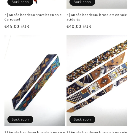
Back soon
Back soon
Z | Année bandeau bracelet en soie
Z | Année bandeaux bracelets en soie
Carrousel
acidulés
Prix
€45,00 EUR
Prix
€40,00 EUR
habituel
habituel
Back soon
Back soon
Z | Année bandeaux bracelets en soie
Z | Année bandeaux bracelets en soie