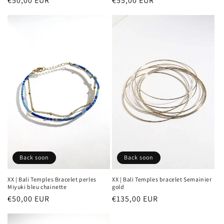
Prix
€50,00 EUR
Prix
€55,00 EUR
habituel
habituel
Back soon
Back soon
XX | Bali Temples Bracelet perles
XX | Bali Temples bracelet Semainier
Miyuki bleu chainette
gold
Prix
€50,00 EUR
Prix
€135,00 EUR
habituel
habituel