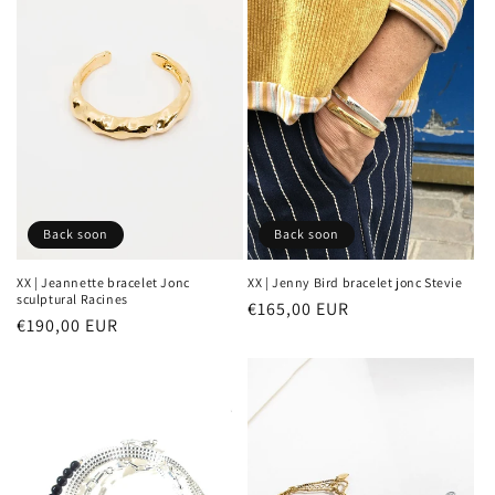
Back soon
Back soon
XX | Jenny Bird bracelet jonc Stevie
XX | Jeannette bracelet Jonc
sculptural Racines
Prix
€165,00 EUR
Prix
€190,00 EUR
habituel
habituel