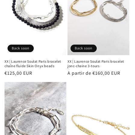
Back soon
Back soon
XX | Laurence Soulat Paris bracelet
XX | Laurence Soulat Paris bracelet
chaîne fluide Skin Onyx beads
jonc-chaine 3-tours
Prix
€125,00 EUR
Prix
A partir de €160,00 EUR
habituel
habituel