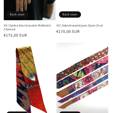
Back soon
Back soon
XX | Saskia Diez bracelet MixMatch
XX | Soko bracelet jonc Open Oval
Chained
Prix
€170,00 EUR
Prix
€175,00 EUR
habituel
habituel