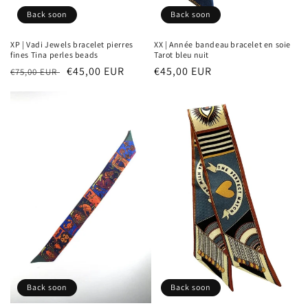
Back soon
Back soon
XP | Vadi Jewels bracelet pierres
XX | Année bandeau bracelet en soie
fines Tina perles beads
Tarot bleu nuit
Prix
Prix
€45,00 EUR
Prix
€45,00 EUR
€75,00 EUR
habituel
soldé
habituel
Back soon
Back soon