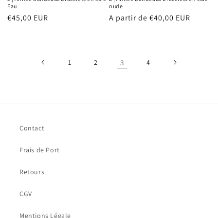
Eau
nude
Prix
€45,00 EUR
Prix
A partir de €40,00 EUR
habituel
habituel
1
2
3
4
Contact
Frais de Port
Retours
CGV
Mentions Légale