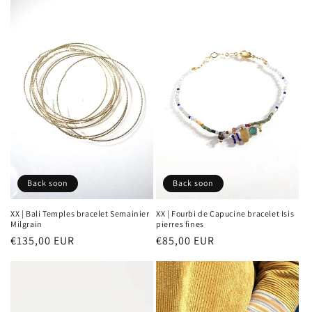
Back soon
Back soon
XX | Bali Temples bracelet Semainier
XX | Fourbi de Capucine bracelet Isis
Milgrain
pierres fines
Prix
€135,00 EUR
Prix
€85,00 EUR
habituel
habituel