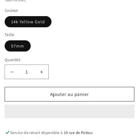
Taxes incluses.
Couleur
14k Yellow Gold
Taille
07mm
Quantité
Réduire
Augmenter
la
la
quantité
quantité
de
de
Ajouter au panier
XP
XP
|
|
Feidt
Feidt
huggie
huggie
Martellé
Martellé
Service de retrait disponible à
14k
14k
19 rue de Poitou