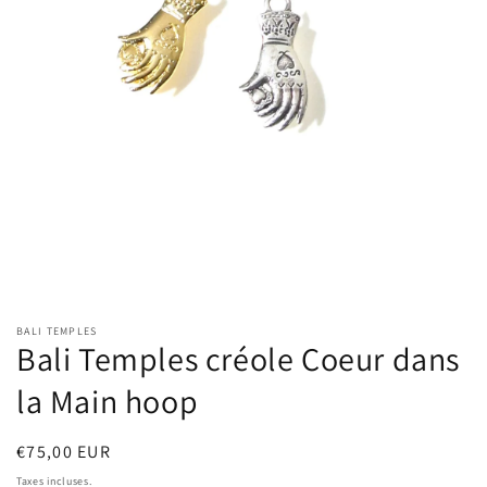
Ouvrir
le
BALI TEMPLES
média
Bali Temples créole Coeur dans
1
dans
une
la Main hoop
fenêtre
modale
Prix
€75,00 EUR
habituel
Taxes incluses.