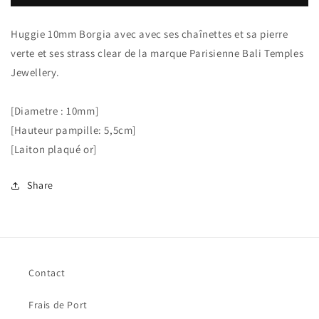
Temples
Temples
huggie
huggie
Huggie 10mm Borgia avec avec ses chaînettes et sa pierre
10
10
verte et ses strass clear de la marque Parisienne Bali Temples
Vintage
Vintage
Borgia
Borgia
Jewellery.
chaînette
chaînette
[Diametre : 10mm]
[Hauteur pampille: 5,5cm]
[Laiton plaqué or]
Share
Contact
Frais de Port