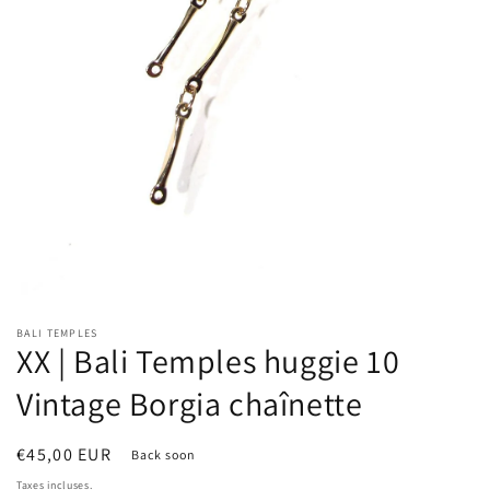
Ouvrir
le
BALI TEMPLES
média
XX | Bali Temples huggie 10
1
dans
une
Vintage Borgia chaînette
fenêtre
modale
Prix
€45,00 EUR
Back soon
habituel
Taxes incluses.