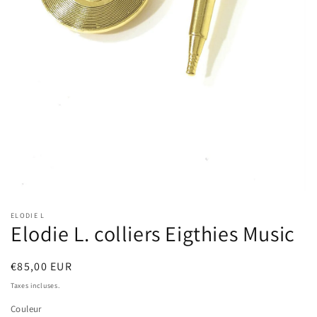
Ouvrir
le
ELODIE L
média
Elodie L. colliers Eigthies Music
1
dans
une
fenêtre
Prix
€85,00 EUR
modale
habituel
Taxes incluses.
Couleur