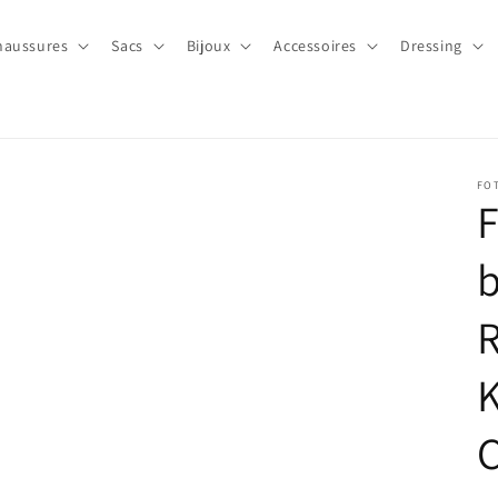
haussures
Sacs
Bijoux
Accessoires
Dressing
FOT
F
b
K
C