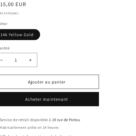
ix
115,00 EUR
bituel
es incluses.
leur
14k Yellow Gold
ntité
Réduire
Augmenter
la
la
quantité
quantité
de
de
Ajouter au panier
Fotini
Fotini
Psarouli
Psarouli
Acheter maintenant
boucle
boucle
solo
solo
Rainbow
Rainbow
Mini
Mini
Service de retrait disponible à
19 rue de Poitou
Kyanite
Kyanite
Habituellement prête en 24 heures
Chrysoprase
Chrysoprase