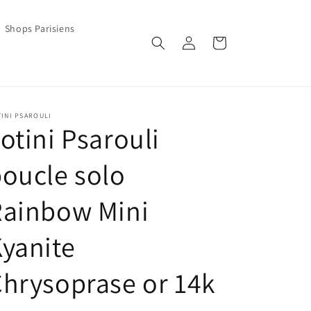
Shops Parisiens
Connexion
Panier
INI PSAROULI
otini Psarouli
oucle solo
Rainbow Mini
yanite
hrysoprase or 14k