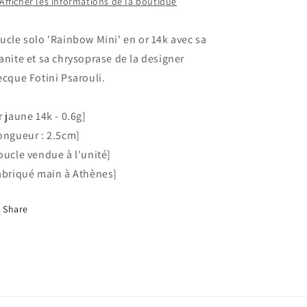
Afficher les informations de la boutique
or
or
14k
14k
ucle solo 'Rainbow Mini' en or 14k avec sa
anite et sa chrysoprase de la designer
ecque Fotini Psarouli.
r jaune 14k - 0.6g]
ongueur : 2.5cm]
oucle vendue à l'unité]
abriqué main à Athènes]
Share