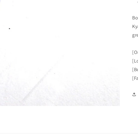
Bo
Ky
gr
[O
[L
[B
[F