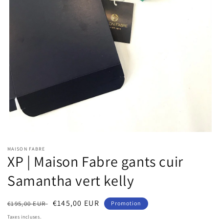
Ouvrir
le
MAISON FABRE
média
XP | Maison Fabre gants cuir
1
dans
une
Samantha vert kelly
fenêtre
modale
Prix
Prix
€145,00 EUR
€195,00 EUR
Promotion
habituel
soldé
Taxes incluses.