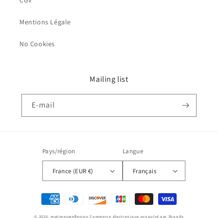
CGV
Mentions Légale
No Cookies
Mailing list
E-mail
Pays/région
Langue
France (EUR €)
Français
Moyens
de
© 2026,
matieresareflexion
Commerce électronique propulsé par Shopify