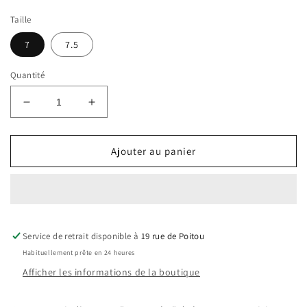
Taille
7
7.5
Quantité
Réduire
Augmenter
la
la
quantité
quantité
de
de
Ajouter au panier
XP
XP
|
|
Maison
Maison
Fabre
Fabre
gants
gants
Service de retrait disponible à
cuir
cuir
19 rue de Poitou
Samantha
Samantha
Habituellement prête en 24 heures
vert
vert
Afficher les informations de la boutique
kelly
kelly