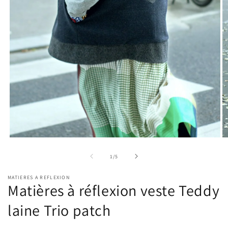
Ouvrir
Ou
le
le
média
m
de
1
/
5
1
2
dans
d
MATIERES A REFLEXION
une
u
Matières à réflexion veste Teddy
fenêtre
fe
modale
m
laine Trio patch