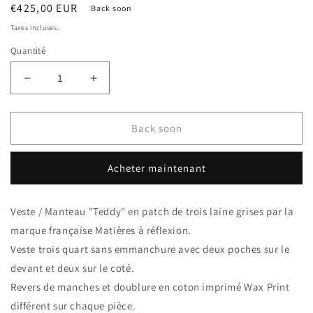
Prix
€425,00 EUR
Back soon
habituel
Taxes incluses.
Quantité
Réduire
Augmenter
la
la
quantité
quantité
de
de
Back soon
Matières
Matières
à
à
Acheter maintenant
réflexion
réflexion
veste
veste
Teddy
Teddy
Veste / Manteau "Teddy" en patch de trois laine grises par la
laine
laine
marque française Matières à réflexion.
Trio
Trio
patch
patch
Veste trois quart sans emmanchure avec deux poches sur le
devant et deux sur le coté.
Revers de manches et doublure en coton imprimé Wax Print
différent sur chaque pièce.