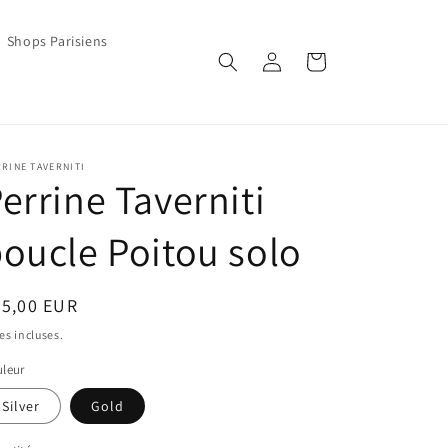
Shops Parisiens
Connexion
Panier
RINE TAVERNITI
errine Taverniti
oucle Poitou solo
ix
75,00 EUR
bituel
es incluses.
leur
Silver
Gold