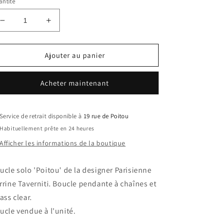
ntité
Réduire
Augmenter
la
la
quantité
quantité
de
de
Ajouter au panier
Perrine
Perrine
Taverniti
Taverniti
Acheter maintenant
boucle
boucle
Poitou
Poitou
solo
solo
Service de retrait disponible à
19 rue de Poitou
Habituellement prête en 24 heures
Afficher les informations de la boutique
ucle solo 'Poitou' de la designer Parisienne
rrine Taverniti. Boucle pendante à chaînes et
rass clear.
ucle vendue à l'unité.