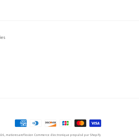
ies
Moyens
de
026,
matieresareflexion
Commerce électronique propulsé par Shopify