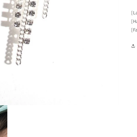
[L
[H
[F