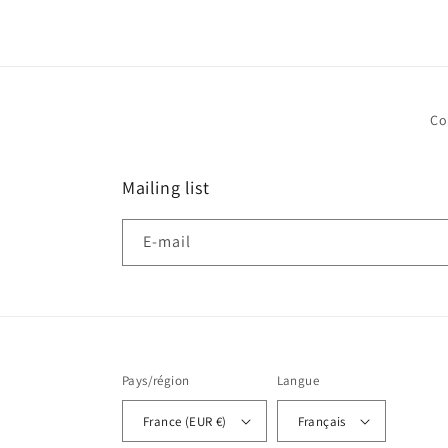
média
2
dans
une
fenêtre
modale
Co
Mailing list
E-mail
Pays/région
Langue
France (EUR €)
Français