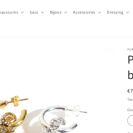
haussures
Sacs
Bijoux
Accessoires
Dressing
PER
P
b
Pr
€
ha
Tax
Cou