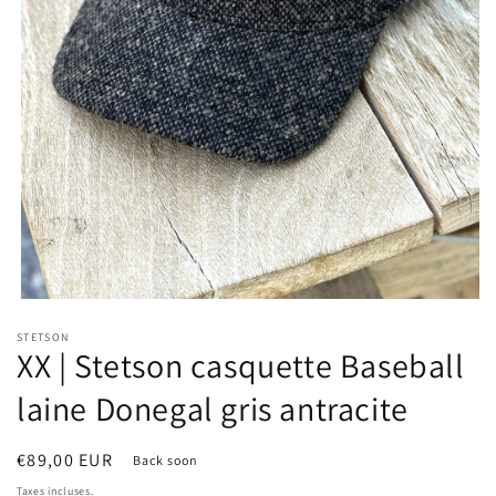
Ouvrir
le
STETSON
média
XX | Stetson casquette Baseball
1
dans
une
laine Donegal gris antracite
fenêtre
modale
Prix
€89,00 EUR
Back soon
habituel
Taxes incluses.