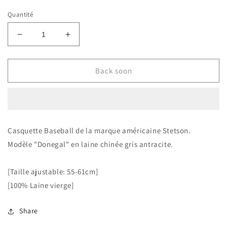
Quantité
Réduire
Augmenter
la
la
quantité
quantité
de
de
Back soon
XX
XX
|
|
Stetson
Stetson
casquette
casquette
Baseball
Baseball
Casquette Baseball de la marque américaine Stetson.
laine
laine
Modèle "Donegal" en laine chinée gris antracite.
Donegal
Donegal
gris
gris
antracite
antracite
[Taille ajustable: 55-61cm]
[100% Laine vierge]
Share