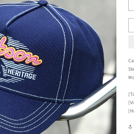
Ca
St
Mo
[T
[V
[H