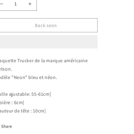
Réduire
Augmenter
la
la
quantité
quantité
de
de
Back soon
Z
Z
|
|
Stetson
Stetson
casquette
casquette
Trucker
Trucker
squette Trucker de la marque américaine
cap
cap
etson.
Neon
Neon
dèle "Neon" bleu et néon.
aille ajustable: 55-61cm]
isière : 6cm]
auteur de tête : 10cm]
Share