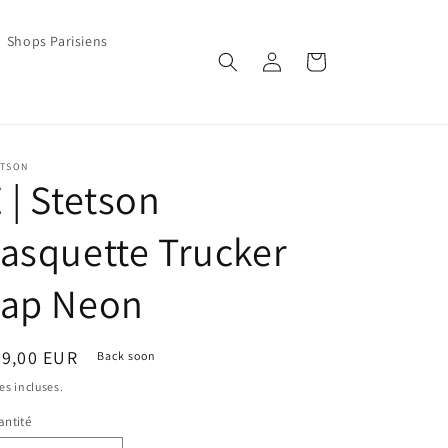
Shops Parisiens
Connexion
Panier
ETSON
 | Stetson
asquette Trucker
cap Neon
ix
49,00 EUR
Back soon
bituel
es incluses.
ntité